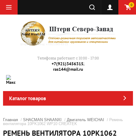
0
Телефоны работают с 10:00 - 17:00
;
+7(921)3456315
ras144@mail.ru
Каталог товаров
Главная
/
SHACMAN SHAANXI
/
Двигатель WEICHAI
/ Ремень
вентилятора 10PK1062 WP10 CREATEK
РЕМЕНЬ ВЕНТИЛЯТОРА 10РК1062