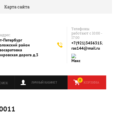
Карта сайта
Телефоны
работают с 10:00 -
адрес:
17:00
т-Петербург
;
+7(921)3456315
оложский район
ras144@mail.ru
восаратовка
окровская дорога д.3
0
КОРЗИНА
ЛИЧНЫЙ КАБИНЕТ
ОИСК
.0011