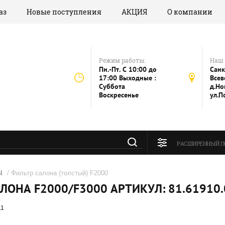
аз
Новые поступления
АКЦИЯ
О компании
Режим работы:
Наш 
Пн.-Пт. C 10:00 до
Санк
17:00 Выходные :
Всев
Суббота
д.Но
Воскресенье
ул.П
РАСШИРЕННЫЙ П
Ы
/ Фильтр салона (толстый) F2000
ЛОНА F2000/F3000 АРТИКУЛ: 81.61910
11