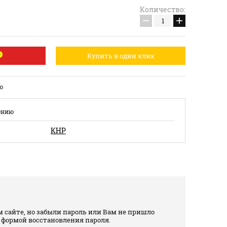
Количество:
−
+
Купить в один клик
ю
ению
КНР
 сайте, но забыли пароль или Вам не пришло
 формой восстановления пароля.