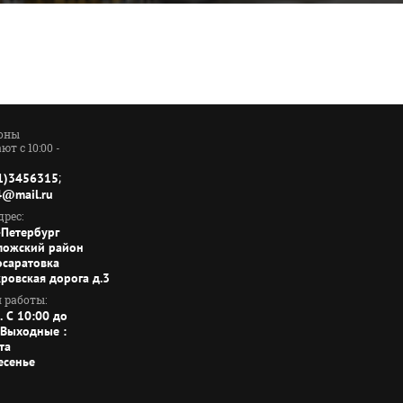
оны
ют с 10:00 -
;
1)3456315
4@mail.ru
рес:
-Петербург
ложский район
осаратовка
кровская дорога д.3
 работы:
. C 10:00 до
 Выходные :
та
есенье