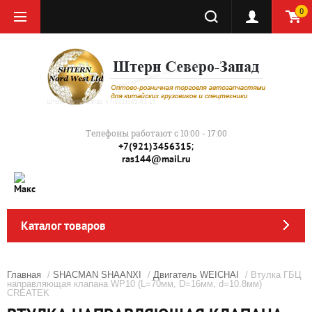
0
Телефоны работают с 10:00 - 17:00
;
+7(921)3456315
ras144@mail.ru
Каталог товаров
Главная
/
SHACMAN SHAANXI
/
Двигатель WEICHAI
/ Втулка ГБЦ
направляющая клапана WP10 (L=70мм, D=16мм, d=10.8мм)
CREATEK