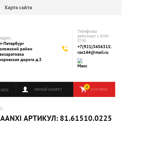
Карта сайта
Телефоны
работают с 10:00 -
адрес:
17:00
т-Петербург
;
+7(921)3456315
оложский район
ras144@mail.ru
восаратовка
окровская дорога д.3
0
КОРЗИНА
ЛИЧНЫЙ КАБИНЕТ
ОИСК
D)
ANXI АРТИКУЛ: 81.61510.0225