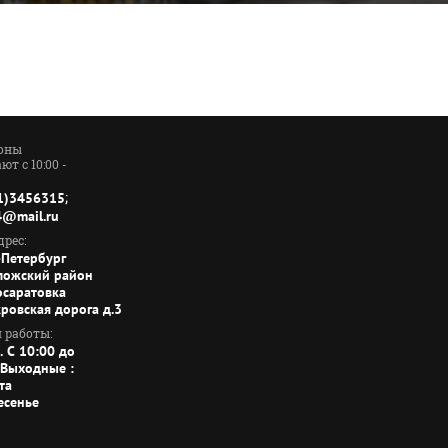
оны
ют с 10:00 -
;
1)3456315
4@mail.ru
рес:
-Петербург
ложский район
осаратовка
кровская дорога д.3
 работы:
. C 10:00 до
 Выходные :
та
есенье