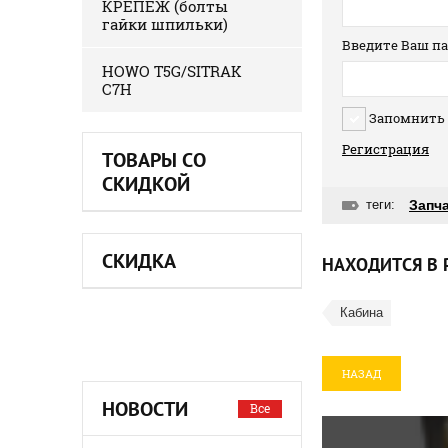
КРЕПЕЖ (болты
гайки шпильки)
Введите Ваш па
HOWO T5G/SITRAK
C7H
Запомнить
Регистрация
ТОВАРЫ СО
СКИДКОЙ
теги:
Запч
СКИДКА
НАХОДИТСЯ В 
Кабина
НАЗАД
НОВОСТИ
Все