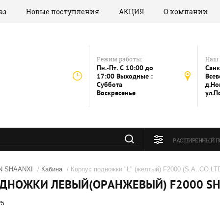
аз
Новые поступления
АКЦИЯ
О компании
Режим работы:
Наш 
Пн.-Пт. C 10:00 до
Санк
17:00 Выходные :
Всев
Суббота
д.Но
Воскресенье
ул.П
РАСШИРЕННЫЙ П
 SHAANXI
/
Кабина
/ Корпус подножки "L" (желтый) F2000 (S.A..CO.LT
ДНОЖКИ ЛЕВЫЙ(ОРАНЖЕВЫЙ) F2000 SHA
25