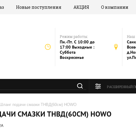
аз
Новые поступления
АКЦИЯ
О компании
Режим работы:
Наш 
Пн.-Пт. C 10:00 до
Санк
17:00 Выходные :
Всев
Суббота
д.Но
Воскресенье
ул.П
РАСШИРЕННЫЙ П
 Шланг подачи смазки ТНВД(60см) HOWO
ДАЧИ СМАЗКИ ТНВД(60СМ) HOWO
2А