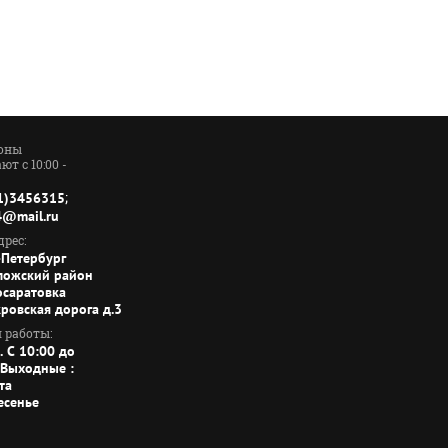
оны
ют с 10:00 -
;
1)3456315
4@mail.ru
рес:
-Петербург
ложский район
осаратовка
кровская дорога д.3
 работы:
. C 10:00 до
 Выходные :
та
есенье