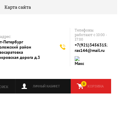
Карта сайта
Телефоны
работают с 10:00 -
адрес:
17:00
т-Петербург
;
+7(921)3456315
оложский район
ras144@mail.ru
восаратовка
окровская дорога д.3
0
КОРЗИНА
ЛИЧНЫЙ КАБИНЕТ
ОИСК