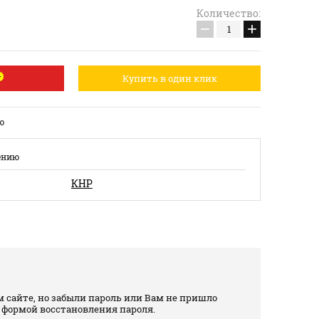
Количество:
−
+
Купить в один клик
ю
ению
КНР
 сайте, но забыли пароль или Вам не пришло
 формой восстановления пароля.