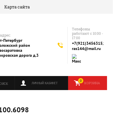
Карта сайта
Телефоны
работают с 10:00 -
адрес:
17:00
т-Петербург
;
+7(921)3456315
оложский район
ras144@mail.ru
восаратовка
окровская дорога д.3
0
КОРЗИНА
ЛИЧНЫЙ КАБИНЕТ
ОИСК
100.6098