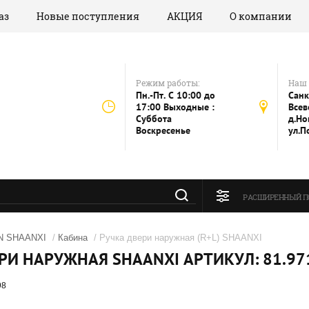
аз
Новые поступления
АКЦИЯ
О компании
Режим работы:
Наш 
Пн.-Пт. C 10:00 до
Санк
17:00 Выходные :
Всев
Суббота
д.Но
Воскресенье
ул.П
РАСШИРЕННЫЙ П
 SHAANXI
/
Кабина
/ Ручка двери наружная (R+L) SHAANXI
РИ НАРУЖНАЯ SHAANXI АРТИКУЛ: 81.97
98