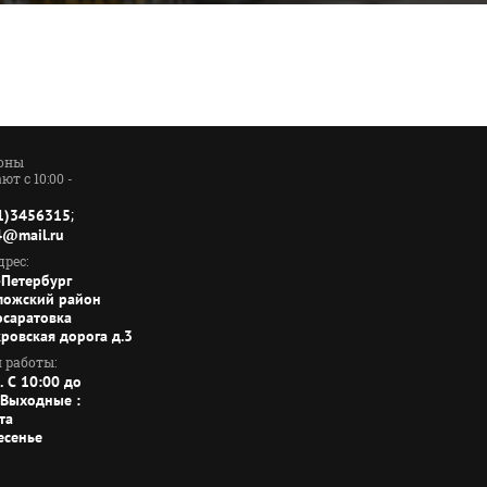
оны
ют с 10:00 -
;
1)3456315
4@mail.ru
рес:
-Петербург
ложский район
осаратовка
кровская дорога д.3
 работы:
. C 10:00 до
 Выходные :
та
есенье