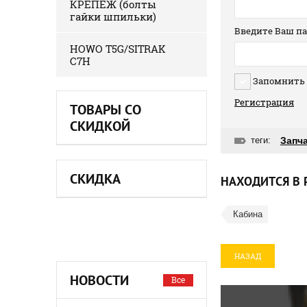
КРЕПЕЖ (болты
гайки шпильки)
Введите Ваш па
HOWO T5G/SITRAK
C7H
Запомнить
Регистрация
ТОВАРЫ СО
СКИДКОЙ
теги:
Запч
СКИДКА
НАХОДИТСЯ В 
Кабина
НАЗАД
НОВОСТИ
Все