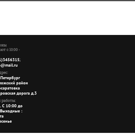
оны
ют с 10:00 -
;
1)3456315
4@mail.ru
рес:
-Петербург
ложский район
осаратовка
кровская дорога д.3
 работы:
. C 10:00 до
 Выходные :
та
есенье