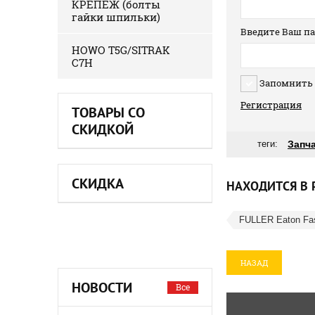
КРЕПЕЖ (болты
гайки шпильки)
Введите Ваш па
HOWO T5G/SITRAK
C7H
Запомнить
Регистрация
ТОВАРЫ СО
СКИДКОЙ
теги:
Запч
СКИДКА
НАХОДИТСЯ В 
FULLER Eaton Fa
НАЗАД
НОВОСТИ
Все