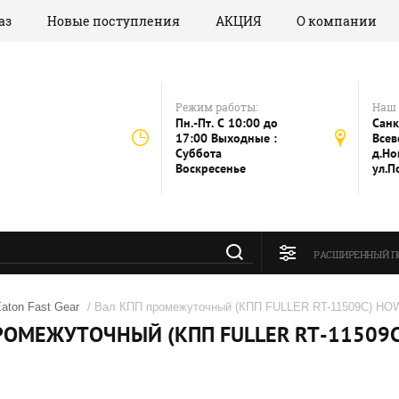
аз
Новые поступления
АКЦИЯ
О компании
Режим работы:
Наш 
Пн.-Пт. C 10:00 до
Санк
17:00 Выходные :
Всев
Суббота
д.Но
Воскресенье
ул.П
РАСШИРЕННЫЙ П
aton Fast Gear
/ Вал КПП промежуточный (КПП FULLER RT-11509C) H
РОМЕЖУТОЧНЫЙ (КПП FULLER RT-11509C