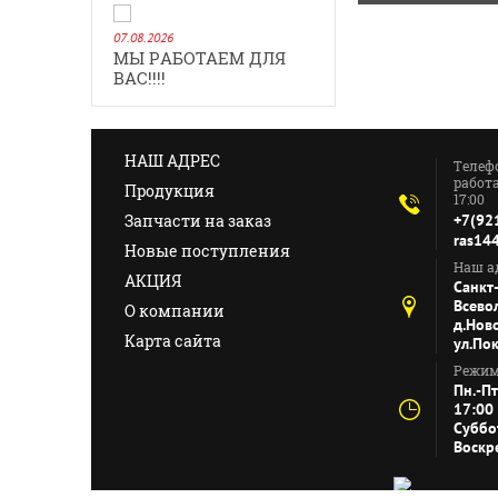
07.08.2026
МЫ РАБОТАЕМ ДЛЯ
ВАС!!!!
НАШ АДРЕС
Телеф
работа
Продукция
17:00
Запчасти на заказ
+7(92
ras14
Новые поступления
Наш ад
АКЦИЯ
Санкт
Всево
О компании
д.Нов
Карта сайта
ул.По
Режим
Пн.-Пт
17:00
Суббо
Воскр