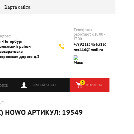
Карта сайта
Телефоны
работают с 10:00 -
адрес:
17:00
т-Петербург
;
+7(921)3456315
оложский район
ras144@mail.ru
восаратовка
окровская дорога д.3
0
КОРЗИНА
ЛИЧНЫЙ КАБИНЕТ
ОИСК
OWO
) HOWO АРТИКУЛ: 19549