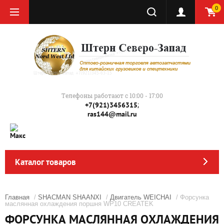
0
Телефоны работают с 10:00 - 17:00
;
+7(921)3456315
ras144@mail.ru
Каталог товаров
Главная
/
SHACMAN SHAANXI
/
Двигатель WEICHAI
/ Форсунка
маслянная охлаждения поршня WP10 CREATEK
ФОРСУНКА МАСЛЯННАЯ ОХЛАЖДЕНИЯ