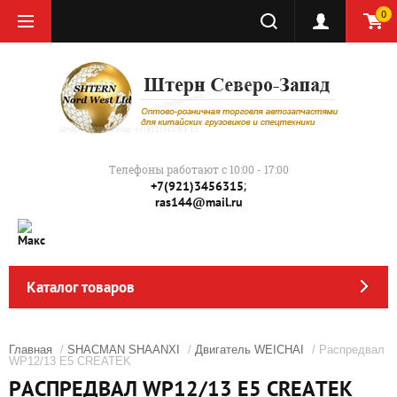
0
Телефоны работают с 10:00 - 17:00
;
+7(921)3456315
ras144@mail.ru
Каталог товаров
Главная
/
SHACMAN SHAANXI
/
Двигатель WEICHAI
/ Распредвал
WP12/13 Е5 CREATEK
РАСПРЕДВАЛ WP12/13 Е5 CREATEK