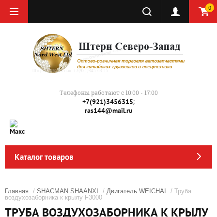
0
Телефоны работают с 10:00 - 17:00
;
+7(921)3456315
ras144@mail.ru
Каталог товаров
Главная
/
SHACMAN SHAANXI
/
Двигатель WEICHAI
/ Труба
воздухозаборника к крылу F3000
ТРУБА ВОЗДУХОЗАБОРНИКА К КРЫЛУ