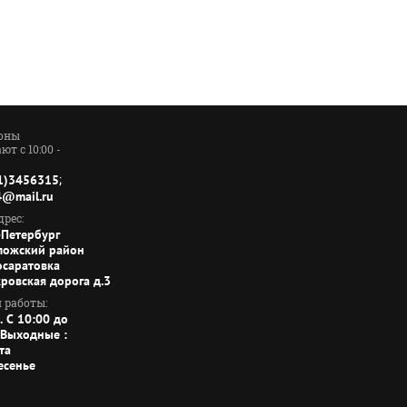
оны
ют с 10:00 -
;
1)3456315
4@mail.ru
рес:
-Петербург
ложский район
осаратовка
кровская дорога д.3
 работы:
. C 10:00 до
 Выходные :
та
есенье