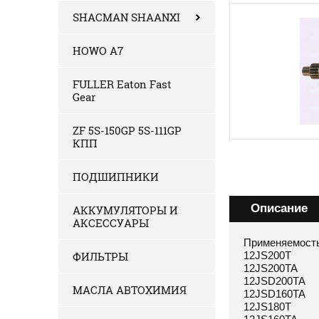
SHACMAN SHAANXI
HOWO A7
FULLER Eaton Fast
Gear
ZF 5S-150GP 5S-111GP
КПП
ПОДШИПНИКИ
Описание
АККУМУЛЯТОРЫ И
АКСЕССУАРЫ
Применяемость
ФИЛЬТРЫ
12JS200T
12JS200TA
12JSD200TA
МАСЛА АВТОХИМИЯ
12JSD160TA
12JS180T