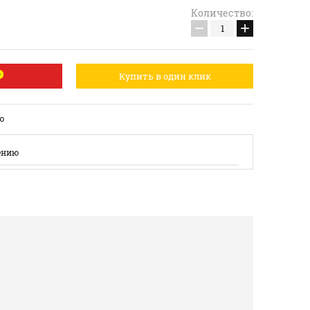
Количество:
−
+
Купить в один клик
ю
ению