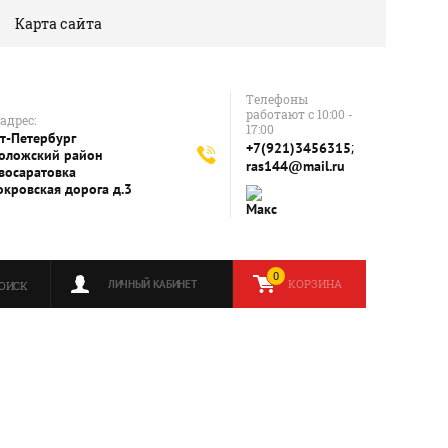
Карта сайта
Телефоны
работают с 10:00 -
адрес:
17:00
т-Петербург
;
+7(921)3456315
оложский район
ras144@mail.ru
восаратовка
окровская дорога д.3
0
КОРЗИНА
ЛИЧНЫЙ КАБИНЕТ
ОИСК