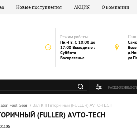
аз
Новые поступления
АКЦИЯ
О компании
Режим работы:
Наш 
Пн.-Пт. C 10:00 до
Санк
17:00 Выходные :
Всев
Суббота
д.Но
Воскресенье
ул.П
РАСШИРЕННЫЙ П
aton Fast Gear
/ Вал КПП вторичный (FULLER) AVTO-TECH
ТОРИЧНЫЙ (FULLER) AVTO-TECH
01105